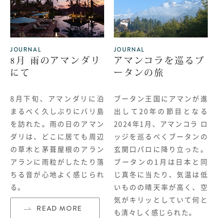
JOURNAL
JOURNAL
8月 雨のアマンダリ
アマンコラを巡るブ
にて
ータンの旅
8月下旬、アマンダリに泊
ブータン王国にアマンが進
まるべく久しぶりにバリ島
出して
20
年の節目となる
を訪れた。雨の日のアマン
2024
年
1
月、アマンコラ ロ
ダリは、どこに居ても周辺
ッジを巡るべくブータンの
の草木と茅葺屋根のアラン
玄関口パロに降り立った。
アランに雨粒がしたたり落
ブータンの
1
月は日本と同
ちる音が心地よく感じられ
じ真冬に当たり、気温は低
る。
いものの晴天率が高く、空
気がキリッとしていて何と
READ MORE
も清々しく感じられた。