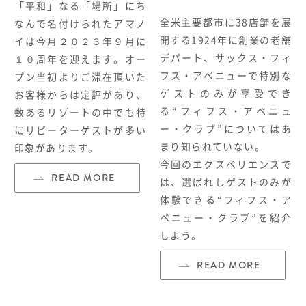
「平和」なる「場所」にち
全米主要都市に
38
店舗を展
なんで名付けられたアマノ
開する
1924
年に創業の老舗
イは今月２０２３年９月に
デパート、サックス・フィ
１０周年を迎えます。オー
フス・アベニューで特別な
プン当初よりご滞在頂いた
ゲストのみが享受でき
お客様からは定評があり、
る“フィフス・アベニュ
数あるリゾートの中でも特
ー・クラブ
”
についてはあ
にリピーターゲストが多い
まり知られていない。
印象があります。
今回のエクスペリエンスで
READ MORE
は、選ばれしゲストのみが
体験できる“フィフス・ア
ベニュー・クラブ
”
を紹介
しよう。
READ MORE