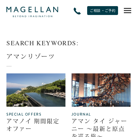
ご相談 ・ご予約
EXPERIENCE
SEARCH KEYWORDS:
非日常をたのしむ
アマンリゾーツ
JOURNAL
トラベルジャーナル
SPECIAL OFFERS
期間限定オファー
SPECIAL OFFERS
JOURNAL
アマノイ 期間限定
アマン タイ ジャー
PLANS
オファー
ニー ～最新と原点
モデルプラン
を巡る旅～