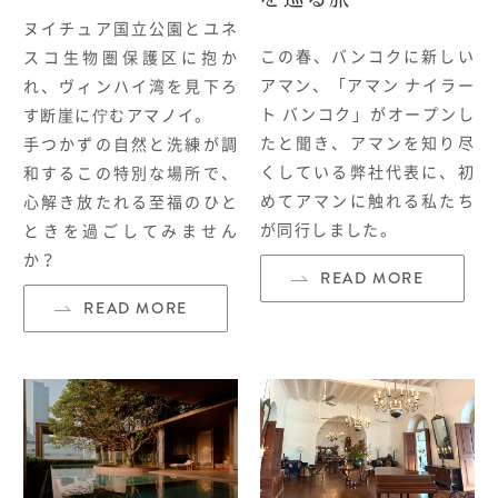
ヌイチュア国立公園とユネ
HOTELS & RESORTS
この春、バンコクに新しい
スコ生物圏保護区に抱か
MAGELLAN's Choice
アマン、「アマン ナイラー
れ、ヴィンハイ湾を見下ろ
ト バンコク」がオープンし
す断崖に佇むアマノイ。
たと聞き、アマンを知り尽
手つかずの自然と洗練が調
INSIGNIA
ABOUT US
PARTNERS
THE LOUNGE
くしている弊社代表に、初
和するこの特別な場所で、
めてアマンに触れる私たち
心解き放たれる至福のひと
が同行しました。
ときを過ごしてみません
か？
READ MORE
READ MORE