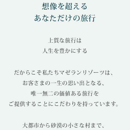
想像を超える
HOTELS & RESORTS
あなただけの旅行
MAGELLAN's Choice
INSIGNIA
ABOUT US
PARTNERS
THE LOUNGE
上質な旅行は
人生を豊かにする
だからこそ私たちマゼランリゾーツは、
お客さまの一生の思い出となる、
唯一無二の価値ある旅行を
ご提供することにこだわりを持っています。
大都市から砂漠の小さな村まで、