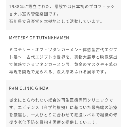
1988年に設立された、常設では日本初のプロフェッシ
ョナル室内管弦楽団です。
石川県立音楽堂を本拠地として活動しています。
MYSTERY OF TUTANKHAMEN
ミステリー・オブ・ツタンカーメン〜体感型古代エジプ
ト展〜 古代エジプトの世界を、実物大展示と映像演出
で体感できるツタンカーメン展。黄金のマスクや王墓の
再現を間近で見られる、没入感あふれる展示です。
ReM CLINIC GINZA
従来にとらわれない総合的再生医療専門クリニックで
す。エビデンス（科学的根拠）に基づいた最先端の治療
を厳選し、一人ひとりに合わせて細胞レベルで組織の修
復や老化予防を目指す医療を提供しています。