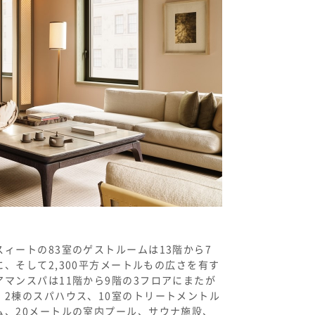
スィートの
83
室のゲストルームは
13
階から
7
に、そして
2,300
平方メートルもの広さを有す
アマンスパは
11
階から
9
階の
3
フロアにまたが
、
2
棟のスパハウス、
10
室のトリートメントル
ム、
20
メートルの室内プール、サウナ施設、