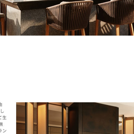
由
し
て生
無
ラン