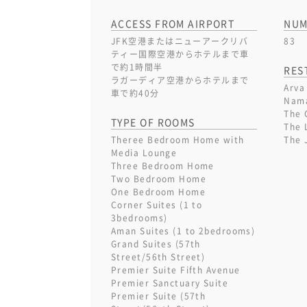
ACCESS FROM AIRPORT
NUM
JFK空港またはニューアークリバ
83
ティー国際空港からホテルまで車
で約1時間半
RES
ラガーディア空港からホテルまで
Arva
車で約40分
Nam
The 
TYPE OF ROOMS
The 
Theree Bedroom Home with
The 
Media Lounge
Three Bedroom Home
Two Bedroom Home
One Bedroom Home
Corner Suites (1 to
3bedrooms)
Aman Suites (1 to 2bedrooms)
Grand Suites (57th
Street/56th Street)
Premier Suite Fifth Avenue
Premier Sanctuary Suite
Premier Suite (57th