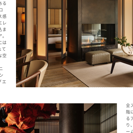
ある
ロ
ス感
エレ
込ま
ア。
には
れて
な空
。
ニ
ン
グエ
全
階
る
り
ー