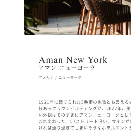
Aman New York
アマン ニューヨーク
アメリカ / ニューヨーク
1921年に建てられた
5
番街の象徴とも言える
緒あるクラウンビルディングが、
2022
年、美
い外観はそのままにアマンニューヨークとし
まれ変わった。
57
ストリート沿い、サインが
ければ通り過ぎてしまいそうなホテルエント