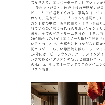
スから入り、エレベーターでレセプションが
14
階まで上がると、吹き抜けの空間が広がる
ビーエリアが迎えてくれる。華美なゴージャ
はなく、黒やグレー、ブラウンを基調とした
ガントさの中に、随所に和のテイストが盛り
れているのが感じられる落ち着いたインテリ
また、全てのゲストルームを含め、ホテル内
200
箇所ものバイオエタノール暖炉が設置さ
いるとのことで、大都会にありながらも暖か
間とリゾートらしい雰囲気を醸し出している
14
階にはロビーラウンジ、バー、メインダイ
ングであるイタリアンの
Arva
と和食レストラ
の
Nama
、そしてオープンテラスのダイニン
リアがある。