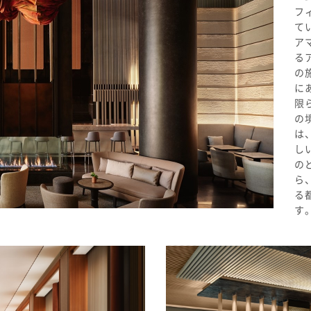
フ
て
ア
る
の
に
限
の
は
し
の
ら
る
す