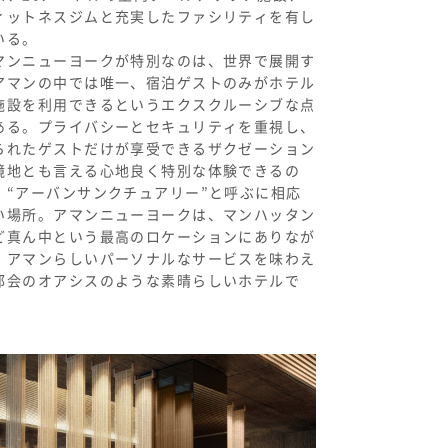
ィットネスジムと充実したファシリティを有し
いる。
マンニューヨークが特別なのは、世界で展開す
アマンの中では唯一、宿泊ゲストのみがホテル
施設を利用できるというエクスクルーシブな点
ある。プライバシーとセキュリティを重視し、
られたゲストだけが享受できるザクゼーション
境地とも言える心地良く特別な体験できるの
、“アーバンサンクチュアリー”と呼ぶに相応
い場所。アマンニューヨークは、マンハッタン
ど真ん中という最高のロケーションにありなが
、アマンらしいパーソナルなサービスを味わえ
都会のオアシスのような素晴らしいホテルで
。