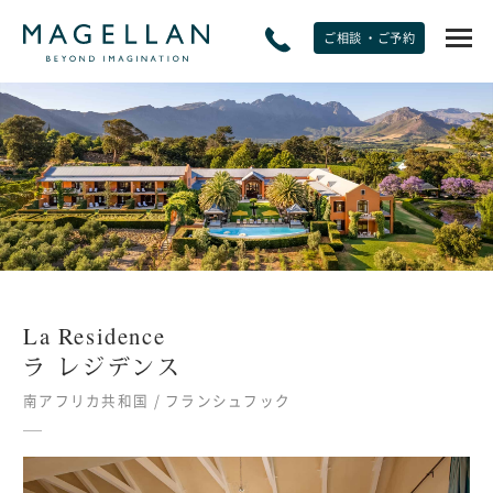
ご相談 ・ご予約
EXPERIENCE
非日常をたのしむ
JOURNAL
トラベルジャーナル
La Residence
SPECIAL OFFERS
ラ レジデンス
期間限定オファー
南アフリカ共和国 / フランシュフック
PLANS
モデルプラン