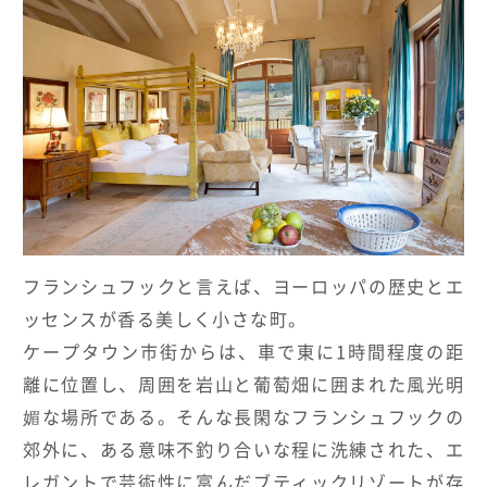
HOTELS & RESORTS
MAGELLAN's Choice
INSIGNIA
ABOUT US
PARTNERS
THE LOUNGE
フランシュフックと言えば、ヨーロッパの歴史とエ
ッセンスが香る美しく小さな町。
ケープタウン市街からは、車で東に1時間程度の距
離に位置し、周囲を岩山と葡萄畑に囲まれた風光明
媚な場所である。そんな長閑なフランシュフックの
郊外に、ある意味不釣り合いな程に洗練された、エ
レガントで芸術性に富んだブティックリゾートが存