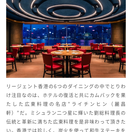
リージェント香港の6つのダイニングの中でとりわ
け注目なのは、ホテルの復活と共にカムバックを果
たした広東料理の名店”ライチンヒン（麗昌
軒）”だ。ミシュラン二つ星に輝いた劉総料理長の
伝統と革新に満ちた広東料理を是非味わって頂きた
い。香港では珍しく、炭火を使って和牛ステーキを