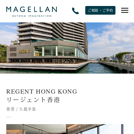
ご相談 ・ご予約
EXPERIENCE
非日常をたのしむ
JOURNAL
トラベルジャーナル
REGENT HONG KONG
SPECIAL OFFERS
リージェント香港
期間限定オファー
香港 / 九龍半島
PLANS
モデルプラン