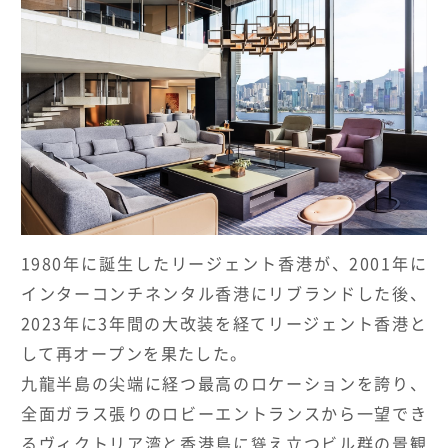
HOTELS & RESORTS
MAGELLAN's Choice
INSIGNIA
ABOUT US
PARTNERS
THE LOUNGE
1980年に誕生したリージェント香港が、2001年に
インターコンチネンタル香港にリブランドした後、
2023年に3年間の大改装を経てリージェント香港と
して再オープンを果たした。
九龍半島の尖端に経つ最高のロケーションを誇り、
全面ガラス張りのロビーエントランスから一望でき
るヴィクトリア湾と香港島に聳え立つビル群の景観