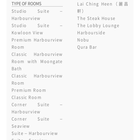
TYPE OF ROOMS
Lai Ching Heen（麗昌
Studio Suite –
軒）
Harbourview
The Steak House
Studio Suite –
The Lobby Lounge
Kowloon View
Harbourside
Premium Harbourview
Nobu
Room
Qura Bar
Classic Harbourview
Room with Moongate
Bath
Classic Harbourview
Room
Premium Room
Classic Room
Corner Suite –
Harbourview
Corner Suite –
Seaview
Suite – Harbourview