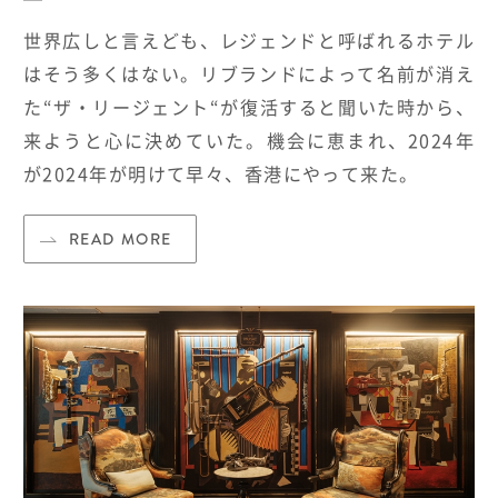
世界広しと言えども、レジェンドと呼ばれるホテル
はそう多くはない。
リブランドによって名前が消え
た
“
ザ・リージェント
“
が復活すると聞いた時から、
来ようと心に決めていた。機会に恵まれ、2024年
が
2024
年が明けて早々、香港にやって来た。
READ MORE