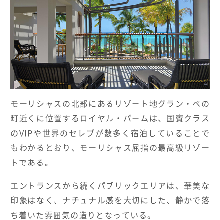
HOTELS & RESORTS
MAGELLAN's Choice
INSIGNIA
ABOUT US
PARTNERS
THE LOUNGE
モーリシャスの北部にあるリゾート地グラン・ベの
町近くに位置するロイヤル・パームは、国賓クラス
のVIPや世界のセレブが数多く宿泊していることで
もわかるとおり、モーリシャス屈指の最高級リゾー
トである。
エントランスから続くパブリックエリアは、華美な
印象はなく、ナチュナル感を大切にした、静かで落
ち着いた雰囲気の造りとなっている。