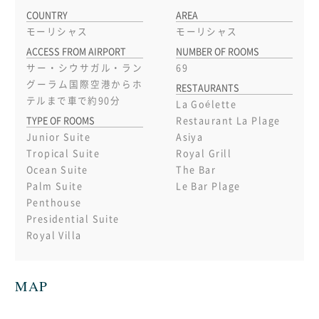
COUNTRY
AREA
モーリシャス
モーリシャス
ACCESS FROM AIRPORT
NUMBER OF ROOMS
サー・シウサガル・ラン
69
グーラム国際空港からホ
RESTAURANTS
テルまで車で約90分
La Goélette
TYPE OF ROOMS
Restaurant La Plage
Junior Suite
Asiya
Tropical Suite
Royal Grill
Ocean Suite
The Bar
Palm Suite
Le Bar Plage
Penthouse
Presidential Suite
Royal Villa
MAP