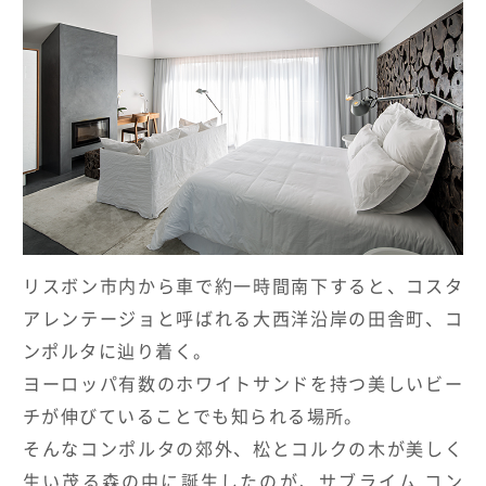
HOTELS & RESORTS
MAGELLAN's Choice
INSIGNIA
ABOUT US
PARTNERS
THE LOUNGE
リスボン市内から車で約一時間南下すると、コスタ
アレンテージョと呼ばれる大西洋沿岸の田舎町、コ
ンポルタに辿り着く。
ヨーロッパ有数のホワイトサンドを持つ美しいビー
チが伸びていることでも知られる場所。
そんなコンポルタの郊外、松とコルクの木が美しく
生い茂る森の中に誕生したのが、サブライム コン