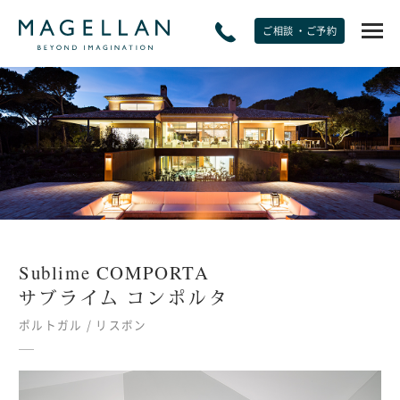
ご相談 ・ご予約
EXPERIENCE
非日常をたのしむ
JOURNAL
トラベルジャーナル
Sublime COMPORTA
SPECIAL OFFERS
サブライム コンポルタ
期間限定オファー
ポルトガル / リスボン
PLANS
モデルプラン