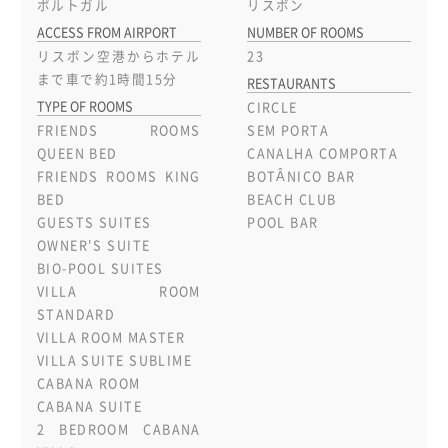
ポルトガル
リスボン
ACCESS FROM AIRPORT
NUMBER OF ROOMS
リスボン空港からホテル
23
まで車で約1時間15分
RESTAURANTS
TYPE OF ROOMS
CIRCLE
FRIENDS ROOMS
SEM PORTA
QUEEN BED
CANALHA COMPORTA
FRIENDS ROOMS KING
BOTÂNICO BAR
BED
BEACH CLUB
GUESTS SUITES
POOL BAR
OWNER'S SUITE
BIO-POOL SUITES
VILLA ROOM
STANDARD
VILLA ROOM MASTER
VILLA SUITE SUBLIME
CABANA ROOM
CABANA SUITE
2 BEDROOM CABANA