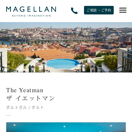
ご相談 ・ご予約
EXPERIENCE
非日常をたのしむ
JOURNAL
トラベルジャーナル
The Yeatman
SPECIAL OFFERS
ザ イエットマン
期間限定オファー
ポルトガル / ポルト
PLANS
モデルプラン