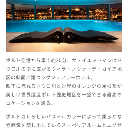
HOTELS & RESORTS
MAGELLAN's Choice
INSIGNIA
ABOUT US
PARTNERS
THE LOUNGE
ポルト空港から車で約20分、ザ・イエットマンはド
ウロ川の南に広がるヴィラ・ノヴァ・デ・ガイア地
区の斜面に建つラグジュアリーホテル。
眼下に流れるドウロ川と対岸のオレンジの屋根瓦が
美しい世界遺産ポルト歴史地区を一望できる最高の
ロケーションを誇る。
ポルトガルらしいパステルカラーによって柔らかな
雰囲気を醸し出しているスーペリアルームとエグゼ