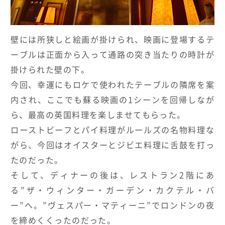
壁には所狭しと絵画が掛けられ、映画に登場するテ
ーブルは正面から入って通路の突き当たりの時計が
掛けられた壁の下。
今回、幸運にもロケで使われたテーブルの隣席を案
内され、ここでも蘇る映画の
1
シーンを回帰しなが
ら、最高の英国料理を楽しませてもらった。
ローストビーフとパイ料理がルールズの名物料理な
がら、今回はオイスターとジビエ料理に舌鼓を打っ
たのだった。
そして、ディナーの後は、レストラン
2
階にあ
る
”
ザ・ウィンター・ガーデン・カクテル・バ
ー
”
へ。
”
ヴェスパー・マティーニ
”
でロンドンの夜
を締めくくったのだった。