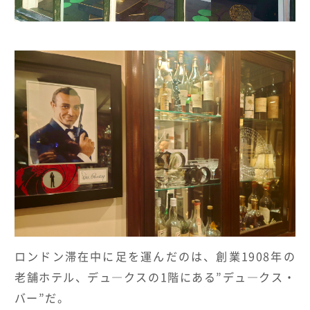
ロンドン滞在中に足を運んだのは、創業
1908
年の
老舗ホテル、デュ
―
クスの
1
階にある
”
デュ
―
クス・
バー
”
だ。