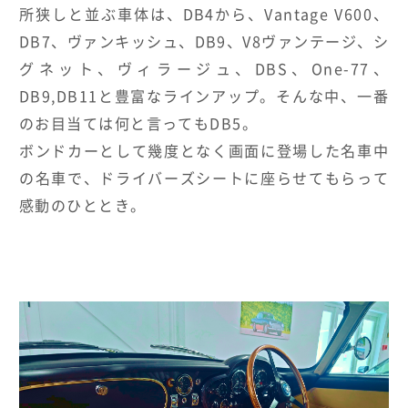
所狭しと並ぶ車体は、
DB4
から、
Vantage V600
、
DB7
、ヴァンキッシュ、
DB9
、
V8
ヴァンテージ、シ
グネット、ヴィラージュ、
DBS
、
One-77
、
DB9,DB11
と豊富なラインアップ。そんな中、一番
のお目当ては何と言っても
DB5
。
ボンドカーとして幾度となく画面に登場した名車中
の名車で、ドライバーズシートに座らせてもらって
感動のひととき。