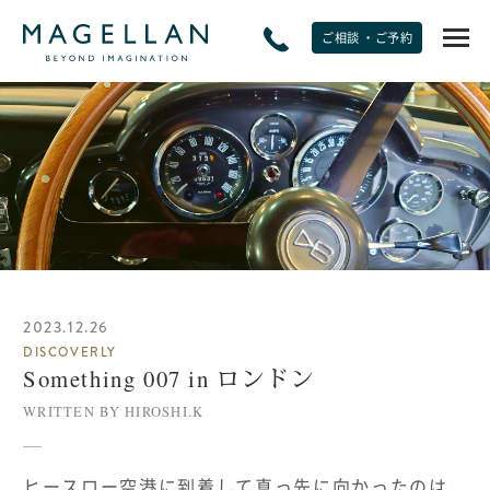
ご相談 ・ご予約
EXPERIENCE
非日常をたのしむ
JOURNAL
トラベルジャーナル
2023.12.26
SPECIAL OFFERS
DISCOVERLY
期間限定オファー
Something 007 in ロンドン
WRITTEN BY HIROSHI.K
PLANS
モデルプラン
ヒースロー空港に到着して真っ先に向かったのは、