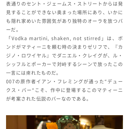
表通りのセント・ジェームス・ストリートからは発
見することができない奥まった場所にあり、いかに
も隠れ家めいた雰囲気があり独特のオーラを放つバ
ーだ。
「
Vodka martini, shaken, not stirred
」は、ボ
ンドがマティーニを頼む時の決まりゼリフで、『カ
ジノ・ロワイヤル』でダニエル・クレイグが、ル・
シッフルとポーカーで対峙するシーンで放ったこの
一言には痺れたものだ。
007
の原作者イアン・フレミングが通った
“
デュー
クス・バー
“
こそ、作中に登場するこのマティーニ
が考案された伝説のバーなのである。