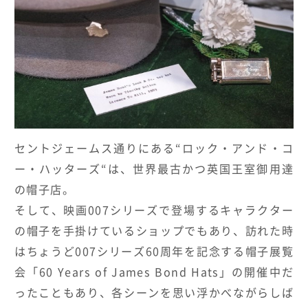
セントジェームス通りにある
“
ロック・アンド・コ
ー・ハッターズ
“
は、世界最古かつ英国王室御用達
の帽子店。
そして、映画
007
シリーズで登場するキャラクター
の帽子を手掛けているショップでもあり、訪れた時
はちょうど
007
シリーズ
60
周年を記念する帽子展覧
会「
60 Years of James Bond Hats
」の開催中だ
ったこともあり、各シーンを思い浮かべながらしば