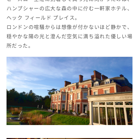
ハンプシャーの広大な森の中に佇む一軒家ホテル、
HOTELS & RESORTS
ヘック フィールド プレイス。
MAGELLAN's Choice
ロンドンの喧騒からは想像が付かないほど静かで、
穏やかな陽の光と澄んだ空気に満ち溢れた優しい場
INSIGNIA
ABOUT US
PARTNERS
THE LOUNGE
所だった。