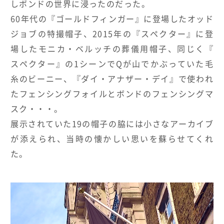
しボンドの世界に浸ったのだった。
60
年代の『ゴールドフィンガー』に登場したオッド
ジョブの特撮帽子、
2015
年の『スペクター』に登
場したモニカ・ベルッチの葬儀用帽子、同じく『
スペクター』の
1
シーンで
Q
が山でかぶっていた毛
糸のビーニー、『ダイ・アナザー・デイ』で使われ
たフェンシングフォイルとボンドのフェンシングマ
スク・・・。
展示されていた
19
の帽子の脇には小さなアーカイブ
が添えられ、当時の懐かしい思いを蘇らせてくれ
た。