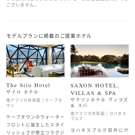
ございません。
モデルプランに掲載のご提案ホテル
The Silo Hotel
SAXON HOTEL,
サイロ ホテル
VILLAS & SPA
サクソンホテル ヴィラズ
南アフリカ共和国 / ケープタ
＆ スパ
ウン
南アフリカ共和国 / ヨハネス
ケープタウンのウォーター
ブルク
フロントに誕生したスタイ
ヨハネスブルグ郊外に佇
リッシュさが際立つラグジ