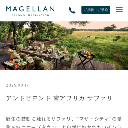
ご相談 ・ご予約
EXPERIENCE
非日常をたのしむ
JOURNAL
トラベルジャーナル
2025.09.17
SPECIAL OFFERS
期間限定オファー
アンドビヨンド 南アフリカ サファリ
PLANS
野生の鼓動に触れるサファリ、“マザーシティ”の愛
モデルプラン
称を持つケープタウン、大自然に抱かれたワインラ