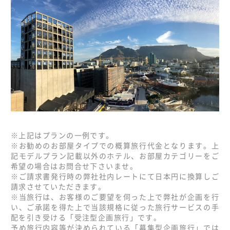
※上記はプランの一例です。
※お勧めのお部屋タイプでの概算旅行代金となります。上
記モデルプラン記載以外のホテル、お部屋カテゴリーをご
希望の場合はお問合せ下さいませ。
※ご請求書発行時の弊社社内レートにて日本円に換算しご
請求させていただきます。
※当旅行は、お客様のご要望を伺った上で弊社が企画を行
い、ご承諾を得た上で当該規格に従った旅行サービスの手
配を引き受ける「受注型企画旅行」です。
予め旅行内容等が決められている「募集型企画旅行」では