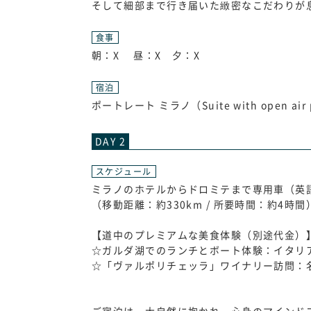
そして細部まで行き届いた緻密なこだわりが
食事
朝：X 昼：X 夕：X
宿泊
ポートレート ミラノ（Suite with open air pr
DAY 2
スケジュール
ミラノのホテルからドロミテまで専用車（英
（移動距離：約330km / 所要時間：約4時間
【道中のプレミアムな美食体験（別途代金）
☆ガルダ湖でのランチとボート体験：イタリ
☆「ヴァルポリチェッラ」ワイナリー訪問：