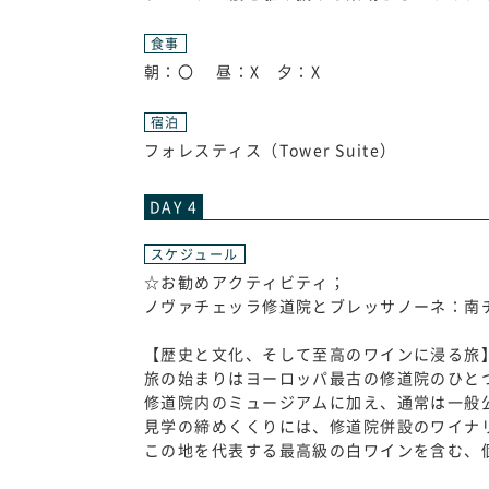
食事
朝：〇 昼：X 夕：X
宿泊
フォレスティス（Tower Suite）
DAY 4
スケジュール
☆お勧めアクティビティ；
ノヴァチェッラ修道院とブレッサノーネ：南
【歴史と文化、そして至高のワインに浸る旅
旅の始まりはヨーロッパ最古の修道院のひと
修道院内のミュージアムに加え、通常は一般
見学の締めくくりには、修道院併設のワイナ
この地を代表する最高級の白ワインを含む、