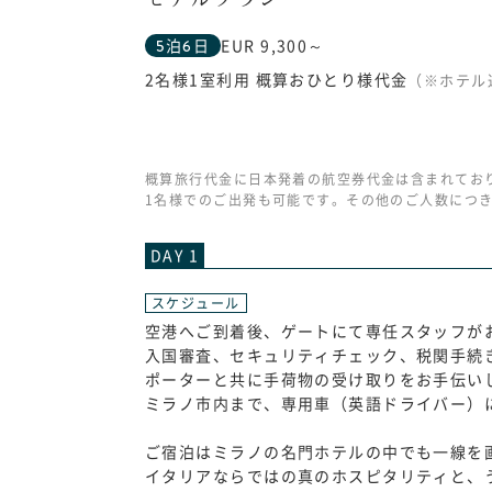
5泊6日
EUR 9,300～
2名様1室利用 概算おひとり様代金
（※ホテル
概算旅行代金に日本発着の航空券代金は含まれてお
1名様でのご出発も可能です。その他のご人数につ
DAY 1
スケジュール
空港へご到着後、ゲートにて専任スタッフが
入国審査、セキュリティチェック、税関手続
ポーターと共に手荷物の受け取りをお手伝い
ミラノ市内まで、専用車（英語ドライバー）
ご宿泊はミラノの名門ホテルの中でも一線を
イタリアならではの真のホスピタリティと、