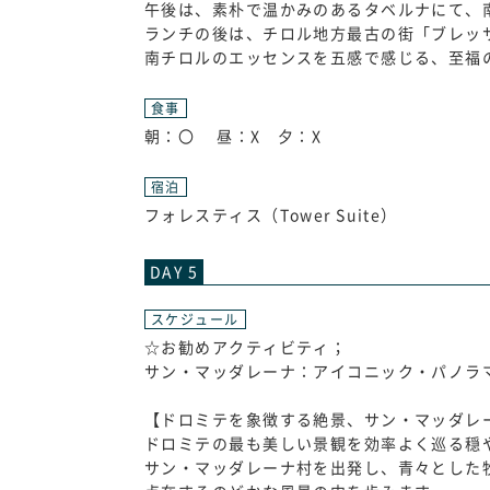
午後は、素朴で温かみのあるタベルナにて、
ランチの後は、チロル地方最古の街「ブレッ
南チロルのエッセンスを五感で感じる、至福
食事
朝：〇 昼：X 夕：X
宿泊
フォレスティス（Tower Suite）
DAY 5
スケジュール
☆お勧めアクティビティ；
サン・マッダレーナ：アイコニック・パノラ
【ドロミテを象徴する絶景、サン・マッダレ
ドロミテの最も美しい景観を効率よく巡る穏
サン・マッダレーナ村を出発し、青々とした