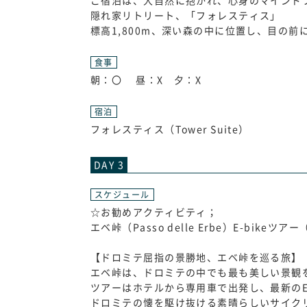
ご宿泊は、大自然に抱かれ、心身のマインド
隠れ家リトリート、「フォレスティス」
標高1,800m、深い森の中に位置し、目の
食事
朝：〇 昼：X 夕：X
宿泊
フォレスティス（Tower Suite）
DAY 3
スケジュール
☆お勧めアクティビティ；
エベ峠（Passo delle Erbe）E-bikeツ
【ドロミテ屈指の景勝地、エベ峠を巡る旅】
エベ峠は、ドロミテの中でも最も美しい景観
ツアーはホテルから専用車で出発し、最新のE-
ドロミテの懐を駆け抜ける素晴らしいサイク