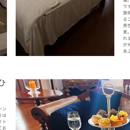
ウ
施
る
男
意
れ
が
あ
ひ
ーン
をは
イト
てお