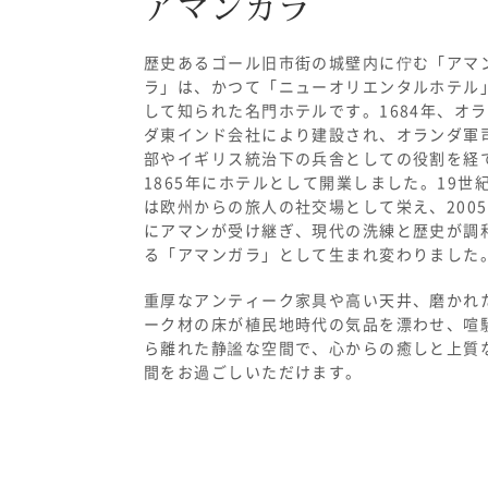
アマンガラ
歴史あるゴール旧市街の城壁内に佇む「アマ
ラ」は、かつて「ニューオリエンタルホテル
して知られた名門ホテルです。
1684
年、オラ
ダ東インド会社により建設され、オランダ軍
部やイギリス統治下の兵舎としての役割を経
1865
年にホテルとして開業しました。
19
世
は欧州からの旅人の社交場として栄え、
2005
にアマンが受け継ぎ、現代の洗練と歴史が調
る「アマンガラ」として生まれ変わりました
重厚なアンティーク家具や高い天井、磨かれ
ーク材の床が植民地時代の気品を漂わせ、喧
ら離れた静謐な空間で、心からの癒しと上質
間をお過ごしいただけます。