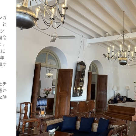
ンガ
」と
ン
司令
て、
紀に
年
和す
。
たチ
騒か
な時