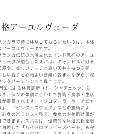
本格アーユルヴェーダ
マンガラで特に体験してもらいたいのは、本格
なアーユルヴェーダです。
リランカ伝統の水浴文化とインド発祥のアーユ
ヴェーダが融合したスパは、キャンドルが灯る
部屋や、美しいアーチと高い天井を持つ空間。
さしい香りと心地よい音楽に包まれながら、深
リラクゼーションへと導きます。
門
医による体質診断（ドーシャチェック）に
づき、個々の体調に合わせた施術・食事・生活
慣が提案されます。「シロダーラ」や「アビヤ
ガ」、「ピンダ・スウェダ」などの施術によ
、心身のバランスを整え、免疫力や美肌効果が
待できます。スパには、伝統的な沐浴文化を現
に再現した「ハイドロセラピースイート」も完
。温冷のプランジプール、スチームルーム、サ