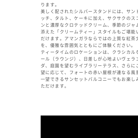
ります。
美しく配されたシルバースタンドには、サン
ッチ、タルト、ケーキに加え、サクサクのス
ンと濃厚なクロテッドクリーム、季節のジャ
添えた「クリームティー」スタイルもご堪能
だけます。アマンガラならではの上質な紅茶
を、優雅な雰囲気とともにご体験ください。
ティータイムのロケーションは、クラシカル
ール（ラウンジ）、日差しが心地よいヴェラ
ダ、庭園を望むライブラリーテラス、さらに
望に応じて、フォートの赤い屋根が連なる風
一望できるサンセットバルコニーでもお楽し
ただけます。