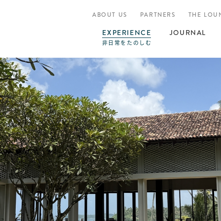
ABOUT US
PARTNERS
THE LOU
EXPERIENCE
JOURNAL
非日常をたのしむ