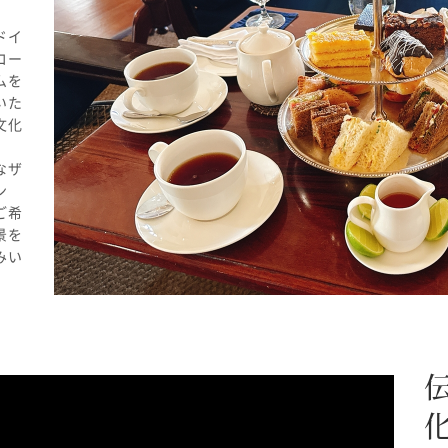
ドイ
コー
ムを
いた
文化
なザ
ン
ご希
景を
みい