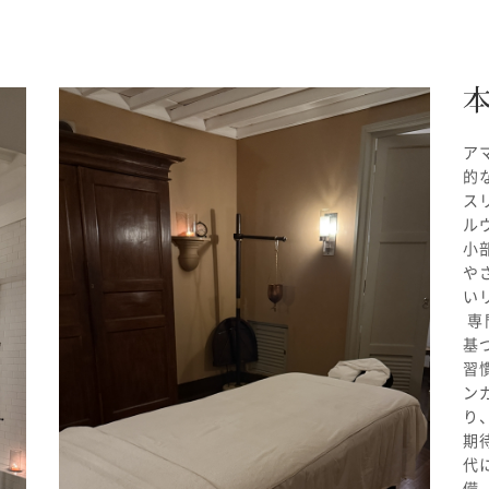
ア
的
ス
ル
小
や
い
専
基
習
ン
り
期
代
備