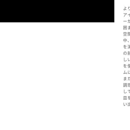
よ
ア
ー
囲
空
中
を
の
し
を
ム
ま
調
し
皿
い