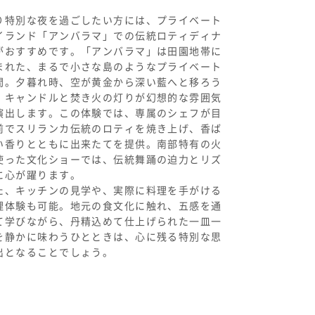
り特別な夜を過ごしたい方には、プライベート
イランド「アンバラマ」での伝統ロティディナ
がおすすめです。「アンバラマ」は田園地帯に
まれた、まるで小さな島のようなプライベート
間。夕暮れ時、空が黄金から深い藍へと移ろう
、キャンドルと焚き火の灯りが幻想的な雰囲気
演出します。この体験では、専属のシェフが目
前でスリランカ伝統のロティを焼き上げ、香ば
い香りとともに出来たてを提供。南部特有の火
使った文化ショーでは、伝統舞踊の迫力とリズ
に心が躍ります。
た、キッチンの見学や、実際に料理を手がける
理体験も可能。地元の食文化に触れ、五感を通
て学びながら、丹精込めて仕上げられた一皿一
を静かに味わうひとときは、心に残る特別な思
出となることでしょう。