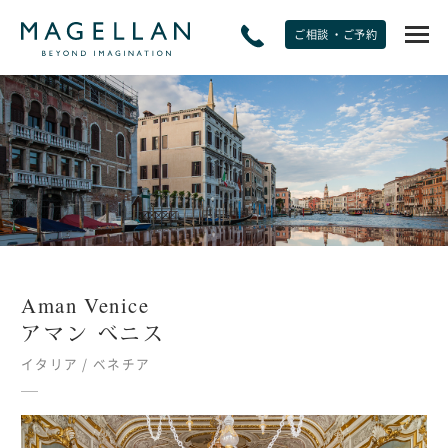
ご相談 ・ご予約
EXPERIENCE
非日常をたのしむ
JOURNAL
トラベルジャーナル
Aman Venice
SPECIAL OFFERS
アマン べニス
期間限定オファー
イタリア / ベネチア
PLANS
モデルプラン