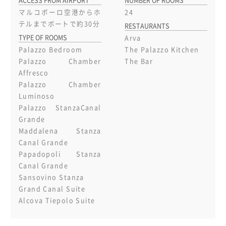
ACCESS FROM AIRPORT
NUMBER OF ROOMS
マルコポーロ空港からホ
24
テルまでボートで約30分
RESTAURANTS
TYPE OF ROOMS
Arva
Palazzo Bedroom
The Palazzo Kitchen
Palazzo Chamber
The Bar
Affresco
Palazzo Chamber
Luminoso
Palazzo StanzaCanal
Grande
Maddalena Stanza
Canal Grande
Papadopoli Stanza
Canal Grande
Sansovino Stanza
Grand Canal Suite
Alcova Tiepolo Suite