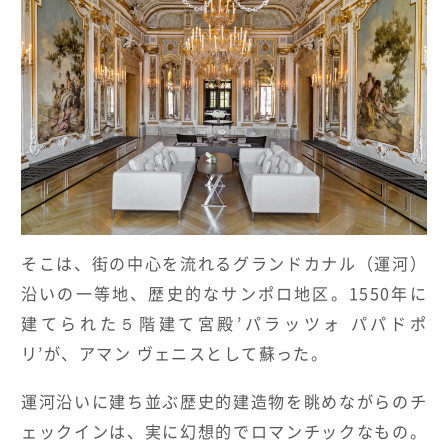
HOTELS & RESORTS
MAGELLAN's Choice
INSIGNIA
ABOUT US
PARTNERS
THE LOUNGE
そこは、街の中心を流れるグランドカナル（運河）
沿いの一等地、歴史的なサンポロ地区。1550年に
建てられた５階建て宮殿’パラッツォ パパドポ
リ’が、アマン ヴェニスとして蘇った。
運河沿いに建ち並ぶ歴史的建造物を眺めながらのチ
ェックインは、実に幻想的でロマンチックなもの。