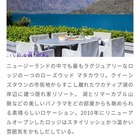
HOTELS & RESORTS
MAGELLAN's Choice
INSIGNIA
ABOUT US
PARTNERS
THE LOUNGE
ニュージーランドの中でも最もラグジュアリーなロ
ッジの一つのローズウッド マタカウリ。クイーン
ズタウンの市街地からすこし離れたワカティプ湖の
岸辺に建つ隠れ家リゾート。 湖とリマーカブル山
脈などの美しいパノラマをどの部屋からも眺められ
る素晴らしいロケーション。2010年にリニューア
ルオープンしたロッジはスタイリッシュかつ温かい
雰囲気をかもしだしている。