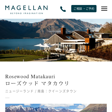
ご相談 ・ご予約
EXPERIENCE
非日常をたのしむ
JOURNAL
トラベルジャーナル
Rosewood Matakauri
SPECIAL OFFERS
ローズウッド マタカウリ
期間限定オファー
ニュージーランド / 南島：クイーンズタウン
PLANS
モデルプラン