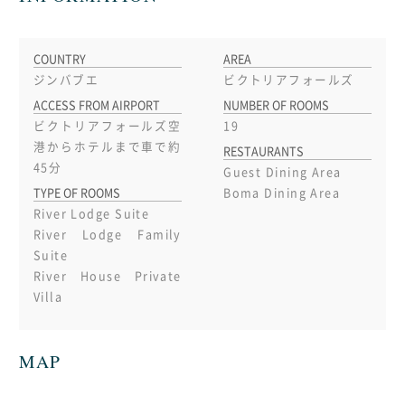
COUNTRY
AREA
ジンバブエ
ビクトリアフォールズ
ACCESS FROM AIRPORT
NUMBER OF ROOMS
ビクトリアフォールズ空
19
港からホテルまで車で約
RESTAURANTS
45分
Guest Dining Area
TYPE OF ROOMS
Boma Dining Area
River Lodge Suite
River Lodge Family
Suite
River House Private
Villa
MAP