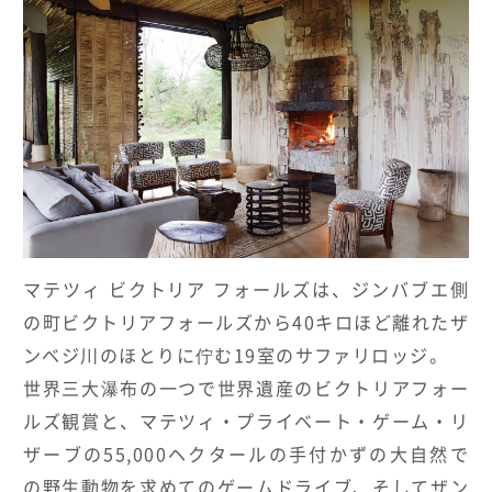
HOTELS & RESORTS
MAGELLAN's Choice
INSIGNIA
ABOUT US
PARTNERS
THE LOUNGE
マテツィ ビクトリア フォールズは、ジンバブエ側
の町ビクトリアフォールズから40キロほど離れたザ
ンベジ川のほとりに佇む19室のサファリロッジ。
世界三大瀑布の一つで世界遺産のビクトリアフォー
ルズ観賞と、マテツィ・プライベート・ゲーム・リ
ザーブの55,000ヘクタールの手付かずの大自然で
の野生動物を求めてのゲームドライブ、そしてザン