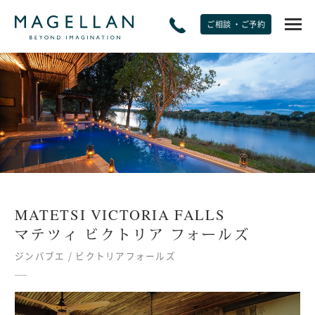
ご相談 ・ご予約
EXPERIENCE
非日常をたのしむ
JOURNAL
トラベルジャーナル
MATETSI VICTORIA FALLS
SPECIAL OFFERS
マテツィ ビクトリア フォールズ
期間限定オファー
ジンバブエ / ビクトリアフォールズ
PLANS
モデルプラン