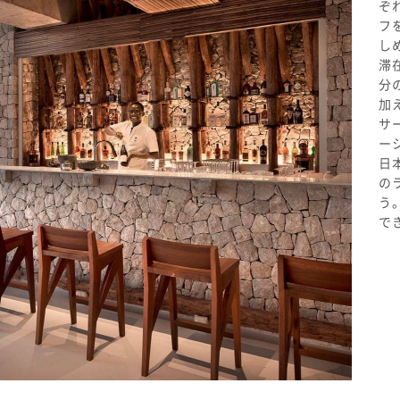
ぞ
フ
し
滞
分
加
サ
ー
日
の
う
で