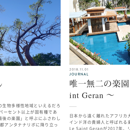
2018.11.01
JOURNAL
唯一無二の楽園 ～ 
ル
int Geran ～
の生物多様性地域といえるだろ
パーセント以上が固有種であ
日本から遠く離れたアフリカ
最後の楽園」と呼ぶにふさわし
インド洋の貴婦人と呼ばれる楽
都アンタナナリボに降り立っ
Le Saint Geranが2