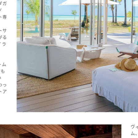
ダガ
ノ
ト専
トサ
がる
イラ
ーム
ても
い
わっ
トア
ヴ
ム