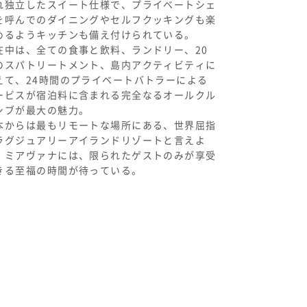
れ独立したスイート仕様で、プライベートシェ
を呼んでのダイニングやセルフクッキングも楽
めるようキッチンも備え付けられている。
在中は、全ての食事と飲料、ランドリー、20
のスパトリートメント、島内アクティビティに
えて、24時間のプライベートバトラーによる
ービスが宿泊料に含まれる完全なるオールクル
シブが最大の魅力。
本からは最もリモートな場所にある、世界屈指
ラグジュアリーアイランドリゾートと言えよ
。ミアヴァナには、限られたゲストのみが享受
きる至福の時間が待っている。