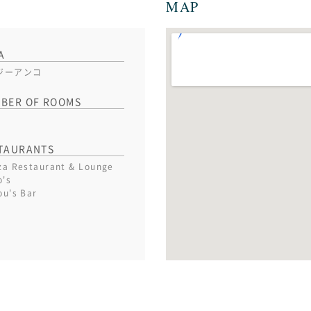
MAP
A
ジーアンコ
BER OF ROOMS
TAURANTS
za Restaurant & Lounge
o's
ou's Bar