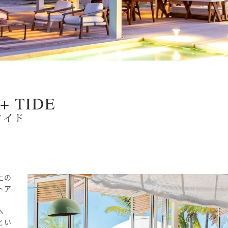
+ TIDE
タイド
上の
トア
へ
とい