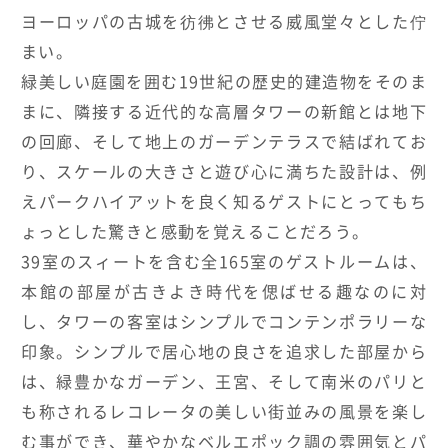
ヨーロッパの古城を彷彿とさせる威風堂々とした佇
まい。
緑美しい庭園を囲む19世紀の歴史的建造物をそのま
まに、隣接する近代的な高層タワーの新館とは地下
の回廊、そして地上のガーデンテラスで結ばれてお
り、スケールの大きさと遊び心に満ちた設計は、例
えパークハイアットを良く知るゲストにとってもち
ょっとした驚きと感動を覚えることだろう。
39室のスィートを含む全165室のゲストルームは、
本館の部屋が古きよき時代を偲ばせる趣なのに対
し、タワーの客室はシンプルでコンテンポラリーな
印象。シンプルで居心地の良さを追求した部屋から
は、緑豊かなガーデン、王宮、そして南米のパリと
も称されるレコレータの美しい街並みの風景を楽し
む事ができ、華やかなベルエポック調の雰囲気とパ