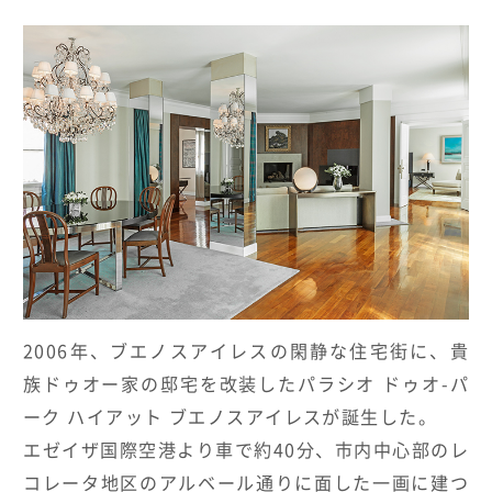
HOTELS & RESORTS
MAGELLAN's Choice
INSIGNIA
ABOUT US
PARTNERS
THE LOUNGE
2006年、ブエノスアイレスの閑静な住宅街に、貴
族ドゥオー家の邸宅を改装したパラシオ ドゥオ-パ
ーク ハイアット ブエノスアイレスが誕生した。
エゼイザ国際空港より車で約40分、市内中心部のレ
コレータ地区のアルベール通りに面した一画に建つ