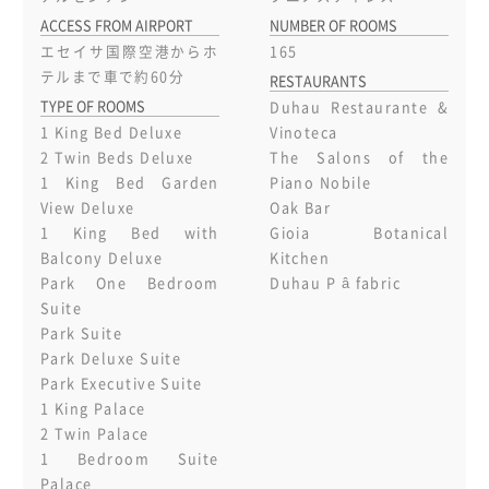
ACCESS FROM AIRPORT
NUMBER OF ROOMS
エセイサ国際空港からホ
165
テルまで車で約60分
RESTAURANTS
TYPE OF ROOMS
Duhau Restaurante &
1 King Bed Deluxe
Vinoteca
2 Twin Beds Deluxe
The Salons of the
1 King Bed Garden
Piano Nobile
View Deluxe
Oak Bar
1 King Bed with
Gioia Botanical
Balcony Deluxe
Kitchen
Park One Bedroom
Duhau P â fabric
Suite
Park Suite
Park Deluxe Suite
Park Executive Suite
1 King Palace
2 Twin Palace
1 Bedroom Suite
Palace