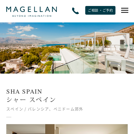
ご相談 ・ご予約
EXPERIENCE
非日常をたのしむ
JOURNAL
トラベルジャーナル
SHA SPAIN
SPECIAL OFFERS
シャー スペイン
期間限定オファー
スペイン / バレンシア、ベニドーム郊外
PLANS
モデルプラン