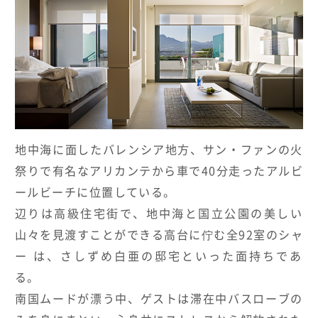
HOTELS & RESORTS
MAGELLAN's Choice
INSIGNIA
ABOUT US
PARTNERS
THE LOUNGE
地中海に面したバレンシア地方、サン・
ファンの火
祭りで有名なアリカンテから車で40分走ったアルビ
ー
ルビーチに位置している。
辺りは高級住宅街で、
地中海と国立公園の美しい
山々を見渡すことができる高台に佇む全
92室のシャ
ー は、
さしずめ白亜の邸宅といった面持ちであ
る。
南国ムードが漂う中、
ゲストは滞在中バスローブの