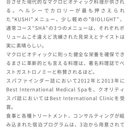
合させた現代的なマクロビオティ
ック料理が供され
る。ヘルシーでカロリーが最も押さえられ
た”KUSHI”メニュー、少し軽めの”BIOLIGHT”、
通常コース”SHA”
の3つのメニューは、
それぞれボ
リュームこそ違えど洗練された見栄えとテイストは
実に
素晴らしい。
マクロビオティックに則った健全な栄養を確保でき
るまさに革新的
とも言える料理は、
著名料理誌でベ
ストガストロノミーと称賛されるほど。
スパファインダー誌において2012年と2013年に
Best International Medical Spaを、クオリティ
スパ誌においてはBest International Clinicを受
賞。
食事と各種トリートメント、
コンサルティングが組
み込まれた宿泊プログラムは、
3泊から用意されて