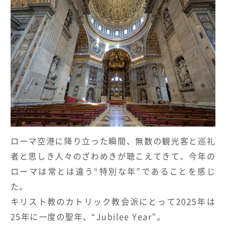
HOTELS & RESORTS
MAGELLAN's Choice
INSIGNIA
ABOUT US
PARTNERS
THE LOUNGE
ローマ空港に降り立った瞬間、無数の観光客と巡礼
者と思しき人々のざわめきが聴こえてきて、今年の
ローマは常とは違う
“
特別な年
”
であることを感じ
た。
キリスト教のカトリック教会派にとって
2025
年は
25
年に一度の聖年、“
Jubilee Year
”。