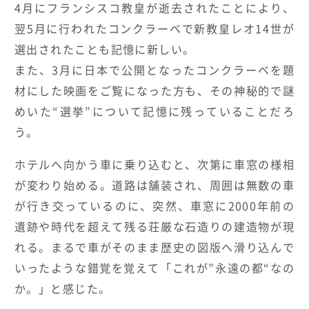
4
月にフランシスコ教皇が逝去されたことにより、
翌
5
月に行われたコンクラーベで新教皇レオ
14
世が
選出されたことも記憶に新しい。
また、
3
月に日本で公開となったコンクラーベを題
材にした映画をご覧になった方も、その神秘的で謎
めいた
“
選挙
”
について記憶に残っていることだろ
う。
ホテルへ向かう車に乗り込むと、次第に車窓の様相
が変わり始める。道路は舗装され、周囲は無数の車
が行き交っているのに、突然、車窓に
2000
年前の
遺跡や時代を超えて残る荘厳な石造りの建造物が現
れる。まるで車がそのまま歴史の図版へ滑り込んで
いったような錯覚を覚えて「これが
”
永遠の都“なの
か。」と感じた。