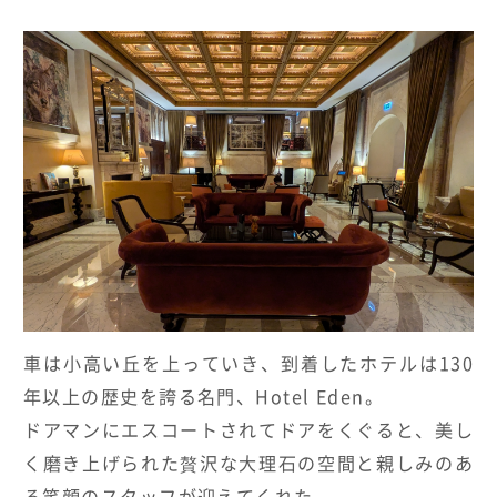
車は小高い丘を上っていき、到着したホテルは
130
年以上の歴史を誇る名門、
Hotel Eden
。
ドアマンにエスコートされてドアをくぐると、美し
く磨き上げられた贅沢な大理石の空間と親しみのあ
る笑顔のスタッフが迎えてくれた。