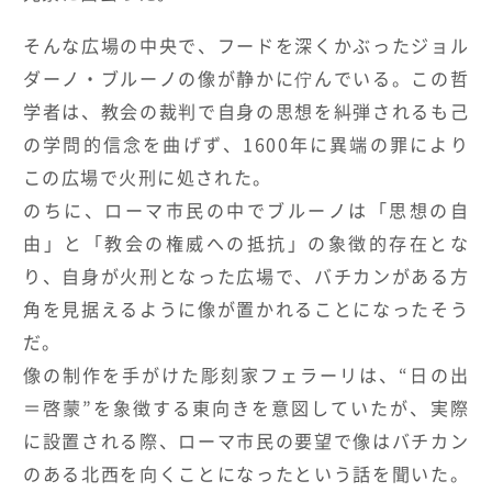
そんな広場の中央で、フードを深くかぶったジョル
ダーノ・ブルーノの像が静かに佇んでいる。この哲
学者は、教会の裁判で自身の思想を糾弾されるも己
の学問的信念を曲げず、
1600
年に異端の罪により
この広場で火刑に処された。
のちに、ローマ市民の中でブルーノは「思想の自
由」と「教会の権威への抵抗」の象徴的存在とな
り、自身が火刑となった広場で、バチカンがある方
角を見据えるように像が置かれることになったそう
だ。
像の制作を手がけた彫刻家フェラーリは、
“
日の出
＝啓蒙
”
を象徴する東向きを意図していたが、実際
に設置される際、ローマ市民の要望で像はバチカン
のある北西を向くことになったという話を聞いた。