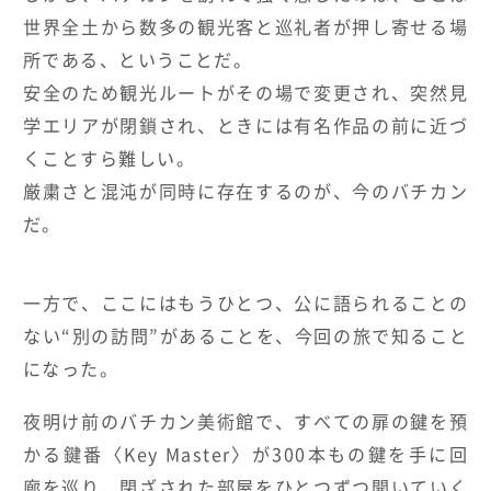
世界全土から数多の観光客と巡礼者が押し寄せる場
所である、ということだ。
安全のため観光ルートがその場で変更され、突然見
学エリアが閉鎖され、ときには有名作品の前に近づ
くことすら難しい。
厳粛さと混沌が同時に存在するのが、今のバチカン
だ。
一方で、ここにはもうひとつ、公に語られることの
ない
“
別の訪問
”
があることを、今回の旅で知ること
になった。
夜明け前のバチカン美術館で、すべての扉の鍵を預
かる鍵番〈
Key Master
〉が
300
本もの鍵を手に回
廊を巡り、閉ざされた部屋をひとつずつ開いていく