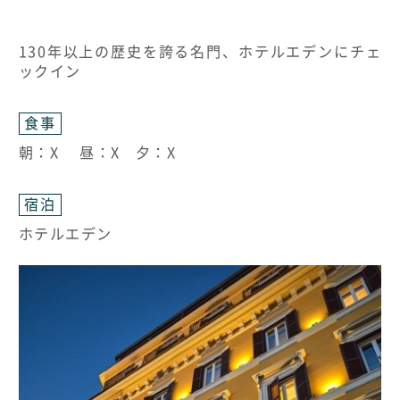
130年以上の歴史を誇る名門、ホテルエデンにチェ
ックイン
食事
朝：X 昼：X 夕：X
宿泊
ホテルエデン