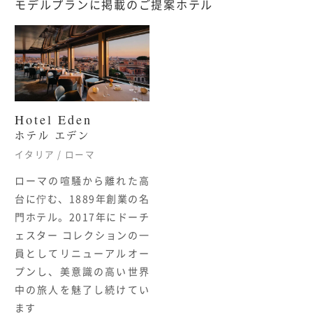
モデルプランに掲載のご提案ホテル
Hotel Eden
ホテル エデン
イタリア / ローマ
ローマの喧騒から離れた高
台に佇む、
1889
年創業の名
門ホテル。
2017
年にドーチ
ェスター コレクションの一
員としてリニューアルオー
プンし、美意識の高い世界
中の旅人を魅了し続けてい
ます