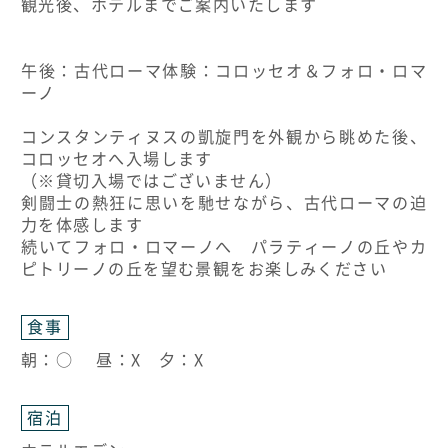
観光後、ホテルまでご案内いたします
午後：古代ローマ体験：コロッセオ＆フォロ・ロマ
ーノ
コンスタンティヌスの凱旋門を外観から眺めた後、
コロッセオへ入場します
（※貸切入場ではございません）
剣闘士の熱狂に思いを馳せながら、古代ローマの迫
力を体感します
続いてフォロ・ロマーノへ パラティーノの丘やカ
ピトリーノの丘を望む景観をお楽しみください
食事
朝：○ 昼：X 夕：X
宿泊