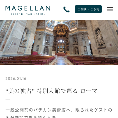
ご相談 ・ご予約
EXPERIENCE
非日常をたのしむ
JOURNAL
トラベルジャーナル
2026.01.16
SPECIAL OFFERS
期間限定オファー
“美の独占” 特別入館で巡る ローマ
PLANS
一般公開前のバチカン美術館へ、限られたゲストの
モデルプラン
みが参加できる特別入場