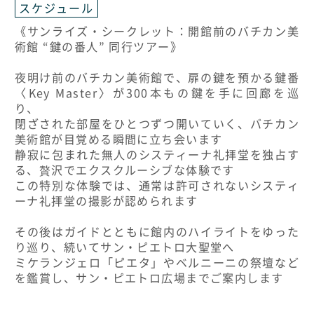
スケジュール
《サンライズ・シークレット：開館前のバチカン美
術館 “鍵の番人” 同行ツアー》
夜明け前のバチカン美術館で、扉の鍵を預かる鍵番
〈Key Master〉が300本もの鍵を手に回廊を巡
り、
閉ざされた部屋をひとつずつ開いていく、バチカン
美術館が目覚める瞬間に立ち会います
静寂に包まれた無人のシスティーナ礼拝堂を独占す
る、贅沢でエクスクルーシブな体験です
この特別な体験では、通常は許可されないシスティ
ーナ礼拝堂の撮影が認められます
その後はガイドとともに館内のハイライトをゆった
り巡り、続いてサン・ピエトロ大聖堂へ
ミケランジェロ「ピエタ」やベルニーニの祭壇など
を鑑賞し、サン・ピエトロ広場までご案内します