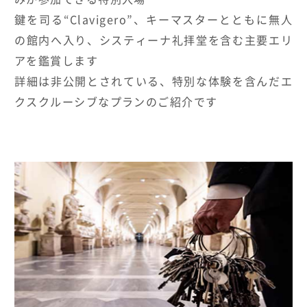
鍵を司る“Clavigero”、キーマスターとともに無人
HOTELS & RESORTS
の館内へ入り、システィーナ礼拝堂を含む主要エリ
MAGELLAN's Choice
アを鑑賞します
詳細は非公開とされている、特別な体験を含んだエ
INSIGNIA
ABOUT US
PARTNERS
THE LOUNGE
クスクルーシブなプランのご紹介です