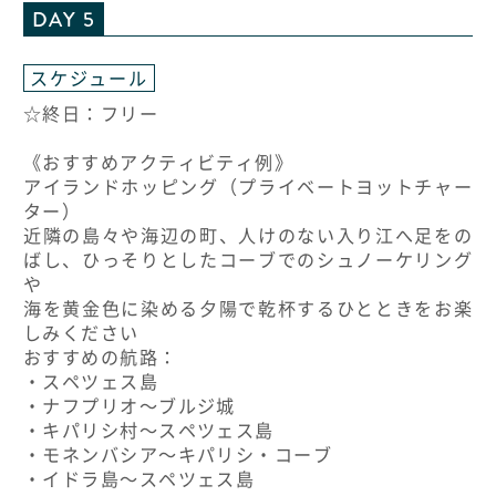
DAY 5
スケジュール
☆終日：フリー
《おすすめアクティビティ例》
アイランドホッピング（プライベートヨットチャー
ター）
近隣の島々や海辺の町、人けのない入り江へ足をの
ばし、ひっそりとしたコーブでのシュノーケリング
や
海を黄金色に染める夕陽で乾杯するひとときをお楽
しみください
おすすめの航路：
・スペツェス島
・ナフプリオ〜ブルジ城
・キパリシ村〜スペツェス島
・モネンバシア〜キパリシ・コーブ
・イドラ島〜スペツェス島