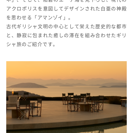
アクロポリスを意図してデザインされた白亜の神殿
HOTELS & RESORTS
を思わせる「アマンゾイ」。
MAGELLAN's Choice
古代ギリシャ文明の中心として栄えた歴史的な都市
と、静寂に包まれた癒しの滞在を組み合わせたギリ
INSIGNIA
ABOUT US
PARTNERS
THE LOUNGE
シャ旅のご紹介です。