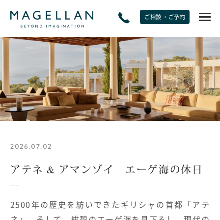
ご相談 ・ご予約
EXPERIENCE
非日常をたのしむ
JOURNAL
トラベルジャーナル
2026.07.02
SPECIAL OFFERS
期間限定オファー
アテネ & アマンゾイ エーゲ海の休日
PLANS
2500年の歴史を紡いできたギリシャの首都「アテ
モデルプラン
ネ」、そして、紺碧のエーゲ海を見下ろし、現代の