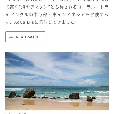
て高く
“海のアマゾン”とも称される
コーラル・トラ
イアングルの中心部・東インドネシアを冒険すべ
く、
Aqua Blu
に乗船してきました。
READ MORE