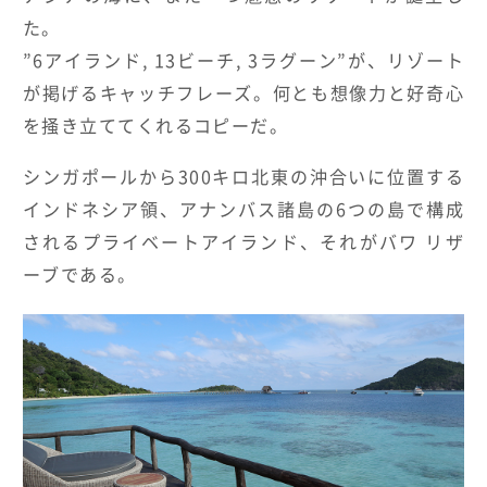
PLANS
た。
モデルプラン
”6アイランド, 13ビーチ, 3ラグーン”が、リゾート
が掲げるキャッチフレーズ。何とも想像力と好奇心
HOTELS & RESORTS
を掻き立ててくれるコピーだ。
MAGELLAN's Choice
シンガポールから300キロ北東の沖合いに位置する
インドネシア領、アナンバス諸島の6つの島で構成
ABOUT US
PARTNERS
THE LOUNGE
IN
されるプライベートアイランド、それがバワ リザ
ーブである。