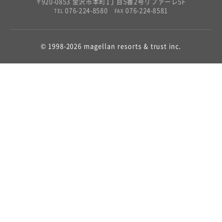
920-0853 金沢市本町1丁目5番2号リファーレ5F
〒
076-224-8580
076-224-8581
TEL
FAX
© 1998-2026 magellan resorts & trust inc.